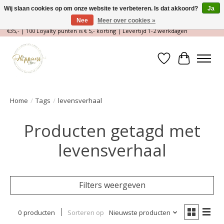
Wij slaan cookies op om onze website te verbeteren. Is dat akkoord?
Ja
Nee
Meer over cookies »
Magische Conceptstore, Edelstenen & Spirituele winkel | Gratis verzending >
€35,- | 100 Loyalty punten is € 5,- korting | Levertijd 1-2 werkdagen
Verlanglijst
Winkelwa
Home
/
Tags
/
levensverhaal
Producten getagd met
levensverhaal
Filters weergeven
0 producten
Sorteren op
Nieuwste producten