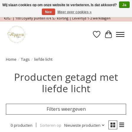
Wij slaan cookies op om onze website te verbeteren. Is dat akkoord?
Ja
Nee
Meer over cookies »
Magische Conceptstore, Edelstenen & Spirituele winkel | Gratis verzending >
€35,- | 100 Loyalty punten is € 5,- korting | Levertijd 1-2 werkdagen
Verlanglijst
Winkelwa
Home
/
Tags
/
liefde licht
Producten getagd met
liefde licht
Filters weergeven
0 producten
Sorteren op
Nieuwste producten